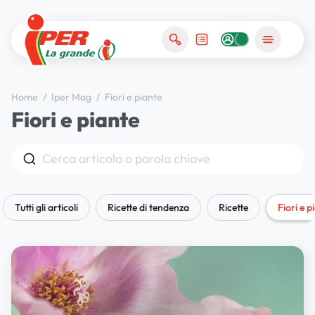
Home
/
Iper Mag
/
Fiori e piante
Fiori e piante
Cerca
Tutti gli articoli
Ricette di tendenza
Ricette
Fiori e p