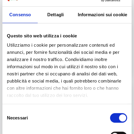
muffa
Consenso
Dettagli
Informazioni sui cookie
NUTRIFREE - PANFETTE SENZA
Questo sito web utilizza i cookie
GLUTINE 300gr - Criticità nella fase
Utilizziamo i cookie per personalizzare contenuti ed
di confezionamento con possibile
annunci, per fornire funzionalità dei social media e per
conseguente rischio di sviluppo di
analizzare il nostro traffico. Condividiamo inoltre
muffa
informazioni sul modo in cui utilizzi il nostro sito con i
nostri partner che si occupano di analisi dei dati web,
pubblicità e social media, i quali potrebbero combinarle
con altre informazioni che hai fornito loro o che hanno
NIDINA OPTIPRO1 6x800gr -
raccolto dal tuo utilizzo dei loro servizi.
Potenziale contaminazione
microbiologica
Selezione
Necessari
del
consenso