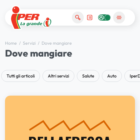
Home
/
Servizi
/
Dove mangiare
Dove mangiare
Tutti gli articoli
Altri servizi
Salute
Auto
IperD