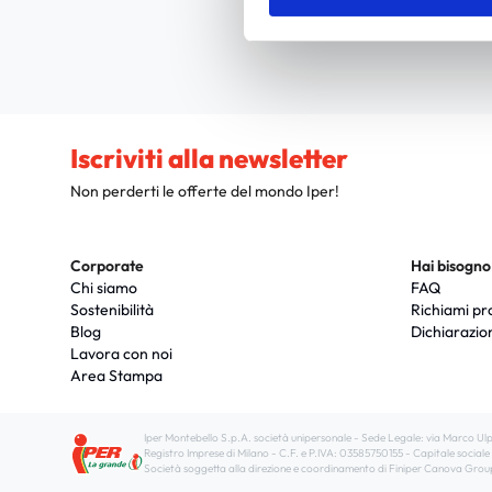
Iscriviti alla newsletter
Non perderti le offerte del mondo Iper!
Corporate
Hai bisogno 
Chi siamo
FAQ
Sostenibilità
Richiami pr
Blog
Dichiarazio
Lavora con noi
Area Stampa
Iper Montebello S.p.A. società unipersonale - Sede Legale: via Marco Ul
Registro Imprese di Milano - C.F. e P.IVA: 03585750155 - Capitale soci
Società soggetta alla direzione e coordinamento di Finiper Canova Group 