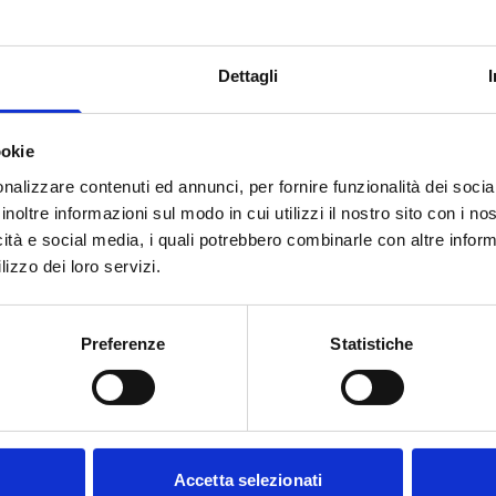
Dettagli
ookie
nalizzare contenuti ed annunci, per fornire funzionalità dei socia
inoltre informazioni sul modo in cui utilizzi il nostro sito con i n
icità e social media, i quali potrebbero combinarle con altre inform
Everli
lizzo dei loro servizi.
Prova la comodità della spesa online con consegna a
domicilio direttamente a casa tu con Everli
Preferenze
Statistiche
Accetta selezionati