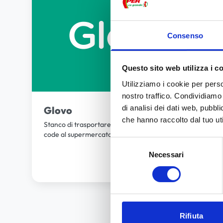
Consenso
Questo sito web utilizza i c
Utilizziamo i cookie per perso
nostro traffico. Condividiamo 
di analisi dei dati web, pubbl
Glovo
che hanno raccolto dal tuo uti
Stanco di trasportare borse pesanti e di fare lunghe
code al supermercato? Ordina su Glovo comodamente
Selezione
dal divano di casa tua!
Necessari
del
consenso
Rifiuta