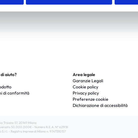
di aiuto?
Area legale
Garanzie Legali
odotto
Cookie policy
ni di conformità
Privacy policy
Preferenze cookie
Dichiarazione di accessibilità
pio Traiano 57, 20149 Milano
ale versato 50.000.000€ - Numero R.E.A. N° 621918
S.r.l. - Registro Imprese di Milano n. 97471310157