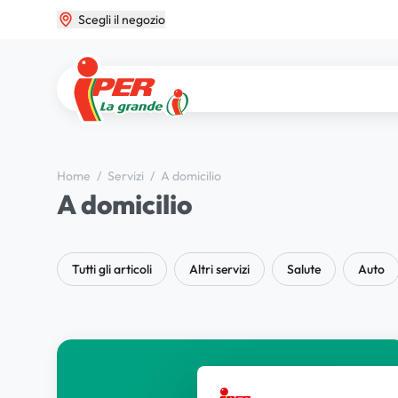
Scegli il negozio
Home
/
Servizi
/
A domicilio
A domicilio
Tutti gli articoli
Altri servizi
Salute
Auto