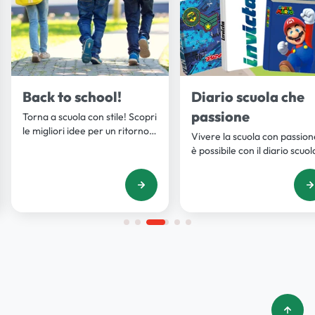
Back to school!
Diario scuola che
passione
Torna a scuola con stile! Scopri
le migliori idee per un ritorno
Vivere la scuola con passion
in grande con zaini, quaderni e
è possibile con il diario scuol
accessori unici. Scopri di più su
Scopri tanti modelli unici per
Iper La grande i.
annotare le tue emozioni e
successi. Scopri di più su Ipe
La grande i.