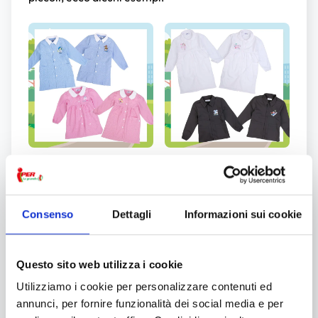
Grembiule asilo nido
Casacche bimbo e
bimbo/a tinta unita o
grembiuli bimbo/a tinta
quadretti con ricamo
unita con ricamo
Consenso
Dettagli
Informazioni sui cookie
Quanto all'estetica, la selezione della tinta del
grembiulino non dipende dai gusti del piccolo, né
dalle preferenze di mamma e papà: ogni scuola
Questo sito web utilizza i cookie
richiede uno specifico colore per il
grembiule del
Utilizziamo i cookie per personalizzare contenuti ed
bambino
. È importante informarsi con l'istituto,
annunci, per fornire funzionalità dei social media e per
prima di procedere all'acquisto.