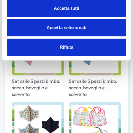
la
bavaglia
,
l'asciugamano
e vista la situazione di
Accetta tutti
emergenza sanitaria COVID-19 la
mascherina
!
Accetta selezionati
Rifiuta
Set asilo 3 pezzi bimba:
Set asilo 3 pezzi bimbo:
sacca, bavaglia e
sacca, bavaglia e
salvietta
salvietta