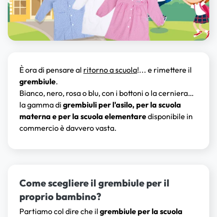
È ora di pensare al
ritorno a scuola
!... e rimettere il
grembiule
.
Bianco, nero, rosa o blu, con i bottoni o la cerniera…
la gamma di
grembiuli per l'asilo, per la scuola
materna e per la scuola elementare
disponibile in
commercio è davvero vasta.
Come scegliere il grembiule per il
proprio bambino?
Partiamo col dire che il
grembiule per la scuola