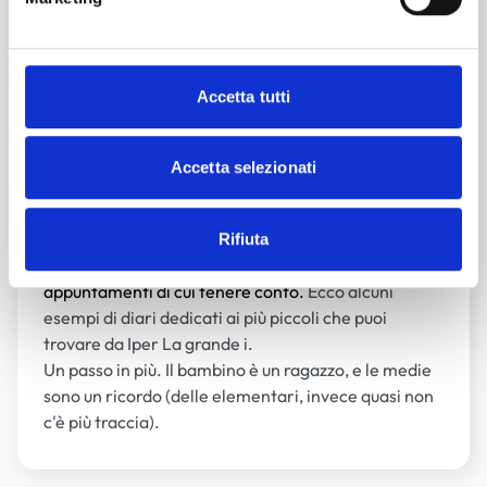
Diario BD e Diventone
Diario Invicta
Un passo in più. Il bambino è un ragazzo, e le medie
Accetta tutti
sono un ricordo (delle elementari, invece quasi non
c'è più traccia).
Il
diario per la scuola superiore
è un'agenda:
Accetta selezionati
organizzata, con aree dedicate al piano orario
dell'anno e tante pagine. D'altra parte, aumenta
l'età, cresce l'impegno e, quindi, diventano sempre
Rifiuta
di più i compiti a casa, le ore di studio e gli
appuntamenti di cui tenere conto.
Ecco alcuni
esempi di diari dedicati ai più piccoli che puoi
trovare da Iper La grande i.
Un passo in più. Il bambino è un ragazzo, e le medie
sono un ricordo (delle elementari, invece quasi non
c'è più traccia).