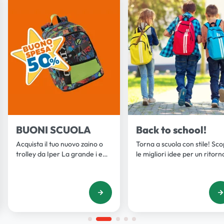
BUONI SCUOLA
Back to school!
Acquista il tuo nuovo zaino o
Torna a scuola con stile! Sco
trolley da Iper La grande i e
le migliori idee per un ritorn
ricevi subito un buono pari al
in grande con zaini, quadern
50% del suo valore. Scopri la
accessori unici. Scopri di più
promo!
Iper La grande i.