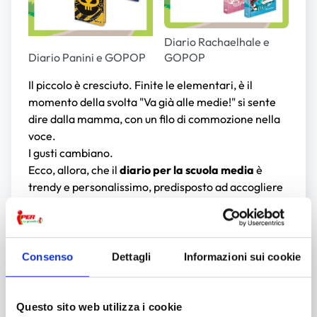
Diario Rachaelhale e
Diario Panini e GOPOP
GOPOP
Il piccolo è cresciuto. Finite le elementari, è il
momento della svolta "Va già alle medie!" si sente
dire dalla mamma, con un filo di commozione nella
voce.
I gusti cambiano.
Ecco, allora, che il
diario per la scuola media
è
trendy e personalissimo, predisposto ad accogliere
pensieri ed emozioni, citazioni e dediche. Spazio,
allora, ai diari scolastici con pagine 'free' - da
riempire a volontà - e contenuti divertenti - di cui
ridere con i compagni.
Ecco alcuni esempi di diari
Consenso
Dettagli
Informazioni sui cookie
dedicati ai più piccoli che puoi trovare da Iper La
grande i.
Un passo in più. Il bambino è un ragazzo, e le medie
Questo sito web utilizza i cookie