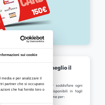
Informazioni sui cookie
ilità per gestire al meglio il
oi dipendenti?
l media e per analizzare il
ostri partner che si occupano
irtuale di iper la grande i per soddisfare ogni
azioni che hai fornito loro o
 Virtual Card di Iper sono disponibili in tagli
ll'utente e sono un'ottima soluzione per: