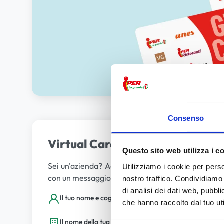
Consenso
Virtual Card per le aziende
Questo sito web utilizza i c
Sei un'azienda? Acquista una Virtual Card, scegli 
Utilizziamo i cookie per perso
con un messaggio! Richiedi subito la tua Virtual car
nostro traffico. Condividiamo 
di analisi dei dati web, pubbl
Il tuo nome e cognome
che hanno raccolto dal tuo uti
Il nome della tua azienda