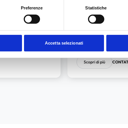
Incentivare i propri dipen
Preferenze
Statistiche
Fare un regalo gradito a t
 Card
Mettere in palio un ambit
Ti permettono di usufruire d
Accetta selezionati
51, Comma 3: sezione beni e
Scopri di più
CONTAT