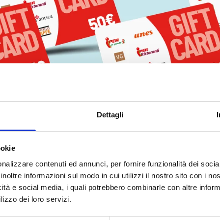
Dettagli
Cerchi una possib
ookie
welfare per i tu
il valore e personalizzala
nalizzare contenuti ed annunci, per fornire funzionalità dei socia
d, contattaci e indica:
inoltre informazioni sul modo in cui utilizzi il nostro sito con i n
Scegli la carta regalo v
icità e social media, i quali potrebbero combinarle con altre inform
esigenza di acquisto! Le
lizzo dei loro servizi.
personalizzati a scelta de