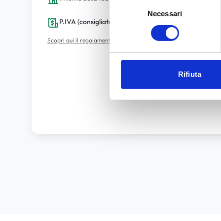
Selezione
Necessari
del
P.IVA (consigliato, non obbligatorio).
consenso
Scopri qui il regolamento e le limitazioni di acquisto per le Virtual
Rifiuta