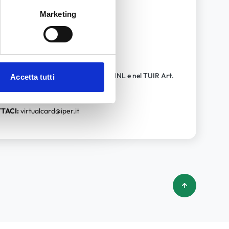
denti.
Marketing
utti
o premio per concorsi e lotterie
ei benefici fiscali previsti in alcuni CNNL e nel TUIR Art.
Accetta tutti
 servizi in natura pari a 258,23 €
TACI:
virtualcard@iper.it