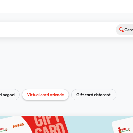
Cer
ri negozi
Virtual card aziende
Gift card ristoranti