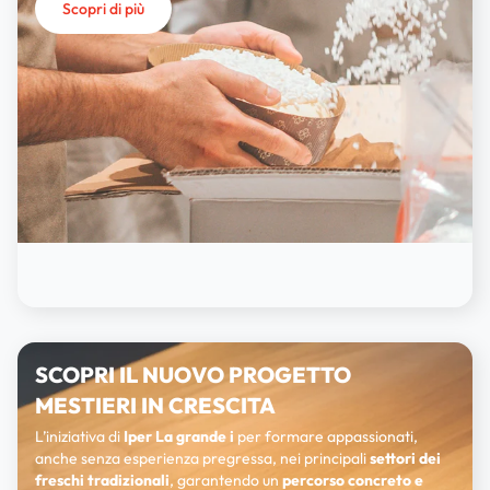
Scopri di più
SCOPRI IL NUOVO PROGETTO
MESTIERI IN CRESCITA
L’iniziativa di
Iper La grande i
per formare appassionati,
anche senza esperienza pregressa, nei principali
settori dei
freschi tradizionali
, garantendo un
percorso concreto e