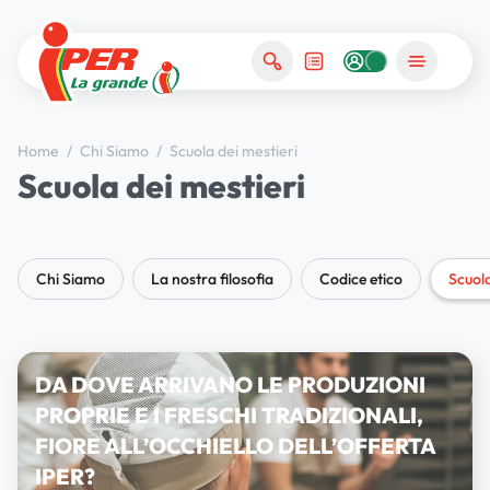
Home
/
Chi Siamo
/
Scuola dei mestieri
Scuola dei mestieri
Chi Siamo
La nostra filosofia
Codice etico
Scuola
DA DOVE ARRIVANO LE PRODUZIONI
PROPRIE E I FRESCHI TRADIZIONALI,
FIORE ALL’OCCHIELLO DELL’OFFERTA
IPER?