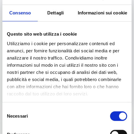
conclude mai
Prevede oltre
90 sessioni formative
dedicate ai
Consenso
Dettagli
Informazioni sui cookie
vari settori del fresco e delle produzioni e coinvolge
oltre 1000 specialisti che ogni anno ci raggiungono
con valigia e camice dai nostri
22 punti vendita
.
Questo sito web utilizza i cookie
Utilizziamo i cookie per personalizzare contenuti ed
Un progetto ambizioso a cui collaboreranno in
annunci, per fornire funzionalità dei social media e per
primo luogo le migliori risorse interne, ma anche
analizzare il nostro traffico. Condividiamo inoltre
professionisti di specifici settori e "personalità" del
informazioni sul modo in cui utilizzi il nostro sito con i
mondo del food, al fine di mescolare Insegnamento
nostri partner che si occupano di analisi dei dati web,
e apprendimento, sperimentando nuove produzioni
pubblicità e social media, i quali potrebbero combinarle
con l’aggiunta di un pizzico di curiosità e passione
con altre informazioni che hai fornito loro o che hanno
QB.
Così formiamo le nostre nuove persone,
raccolto dal tuo utilizzo dei loro servizi.
pronte a dare sempre il meglio.
Selezione
Necessari
del
consenso
Non ci sono segreti