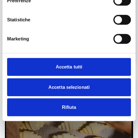
Preferenze
Perché li sveliamo tutti durante i nostri corsi.
Guarda i nostri video e scoprili anche tu attraverso
la guida esperta dei nostri specialisti del gusto.
Statistiche
Avere una scuola dei Mestieri interna è un valore
aggiunto che siamo fieri di portare avanti con
Marketing
entusiasmo, uno spazio di confronto e condivisione
che arricchisce l’esperienza professionale e
personale di tutte le nostre persone.
Accetta tutti
Accetta selezionati
Rifiuta
Play