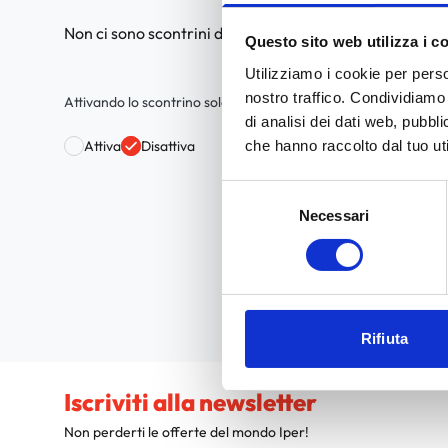
Non ci sono scontrini da mostrare
Questo sito web utilizza i c
Utilizziamo i cookie per perso
nostro traffico. Condividiamo 
Attivando lo scontrino solo digitale accetti di non ricevere lo 
di analisi dei dati web, pubbl
che hanno raccolto dal tuo uti
Attiva
Disattiva
Selezione
Necessari
del
consenso
Rifiuta
Iscriviti alla newsletter
Non perderti le offerte del mondo Iper!