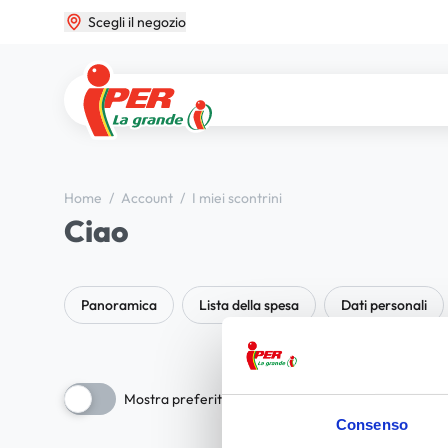
Scegli il negozio
Home
/
Account
/
I miei scontrini
Ciao
Panoramica
Lista della spesa
Dati personali
Mostra preferiti
Consenso