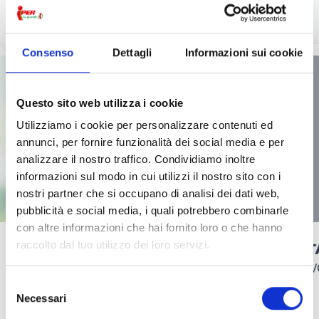
VOLANTINI
Consenso
Dettagli
Informazioni sui cookie
Questo sito web utilizza i cookie
Utilizziamo i cookie per personalizzare contenuti ed
annunci, per fornire funzionalità dei social media e per
analizzare il nostro traffico. Condividiamo inoltre
informazioni sul modo in cui utilizzi il nostro sito con i
nostri partner che si occupano di analisi dei dati web,
pubblicità e social media, i quali potrebbero combinarle
con altre informazioni che hai fornito loro o che hanno
raccolto dal tuo utilizzo dei loro servizi.
LA SCUOLA CHIAMA!
FEST
Dal 09/07/2026 al 27/09/2026
Dal 27/
Selezione
Necessari
del
consenso