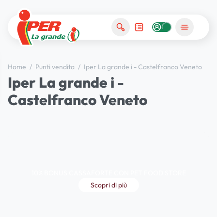
Home
/
Punti vendita
/
Iper La grande i - Castelfranco Veneto
Iper La grande i -
Castelfranco Veneto
10% BONUS CASSAFORTE CON PET FOOD STORE
Scopri di più