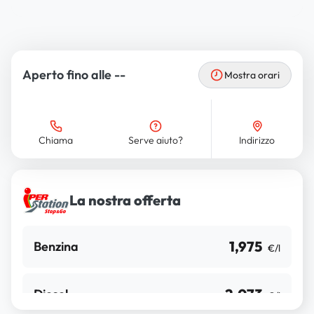
Aperto fino alle --
Mostra orari
Chiama
Serve aiuto?
Indirizzo
La nostra offerta
1,975
Benzina
€/l
2,073
Diesel
€/l