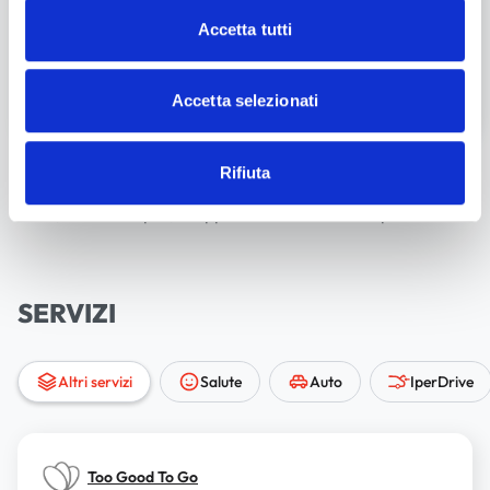
Accetta tutti
Accetta selezionati
* sconto non applicabile per l’acquisto di giornali, riviste,
Rifiuta
libri di testo, ricariche telefoniche, Gratta&Vinci, Gift
Card, Gift Card Iper, shopper e sacchetti della spesa.
SERVIZI
Altri servizi
Salute
Auto
IperDrive
Too Good To Go