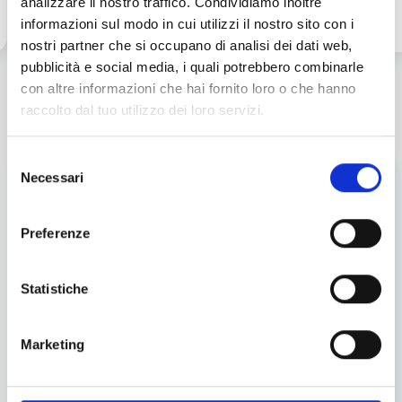
analizzare il nostro traffico. Condividiamo inoltre
informazioni sul modo in cui utilizzi il nostro sito con i
nostri partner che si occupano di analisi dei dati web,
pubblicità e social media, i quali potrebbero combinarle
con altre informazioni che hai fornito loro o che hanno
raccolto dal tuo utilizzo dei loro servizi.
Selezione
Necessari
UN NUOVO LOCKER TI ASPETTA
del
consenso
PRESSO L'IPERDRIVE DI IPER
CASTELFRANCO!
Preferenze
Ordina la tua spesa su sito e App Iperdrive, e seleziona il ritiro
a Locker: comodo, autonomo e sempre accessibile.
Statistiche
E se è la tua prima spesa online, puoi approfittare di
10€ di
sconto su un ordine da 70€*
.
Marketing
Provalo subito