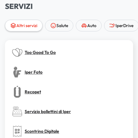
SERVIZI
Altri servizi
Salute
Auto
IperDrive
Too Good To Go
Iper Foto
Recopet
Servizio bollettini di Iper
Scontrino Digitale