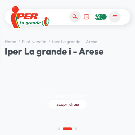
Home
/
Punti vendita
/
Iper La grande i - Arese
Iper La grande i - Arese
SALUMI E FORMAGGI
Scopri di più