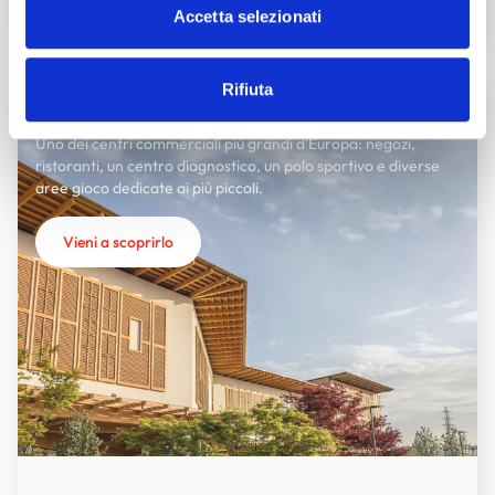
Accetta selezionati
Rifiuta
IL CENTRO
Uno dei centri commerciali più grandi d'Europa: negozi,
ristoranti, un centro diagnostico, un polo sportivo e diverse
aree gioco dedicate ai più piccoli.
Vieni a scoprirlo