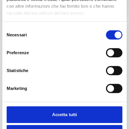
con altre informazioni che hai fornito loro o che hanno
raccolto dal tuo utilizzo dei loro servizi.
Selezione
L'ARTE PASTICCERA DEI
Necessari
del
BUONIMAESTRI
consenso
Da Iper Arese sono arrivate le golosità di BuoniMaestri
Preferenze
Scoprile tutte!
Statistiche
Marketing
Accetta tutti