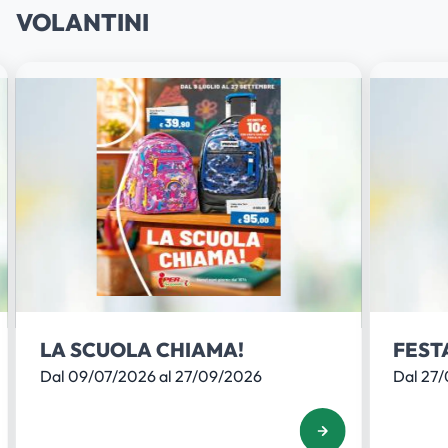
2,078
HVO
€/l
VOLANTINI
1,499
Metano
€/kg
LA SCUOLA CHIAMA!
FEST
Dal 09/07/2026 al 27/09/2026
Dal 27/