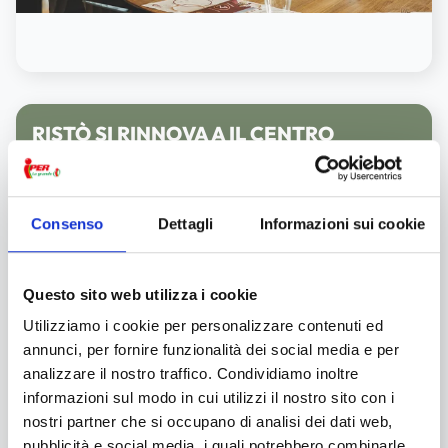
RISTÒ SI RINNOVA A IL CENTRO
Dal
2 luglio
troverai un
ambiente rinnovato
e un'offerta
gastronomica che unisce qualità, varietà e cura dei dettagli,
con proposte per ogni palato.
Consenso
Dettagli
Informazioni sui cookie
Scopri di più
Questo sito web utilizza i cookie
Utilizziamo i cookie per personalizzare contenuti ed
annunci, per fornire funzionalità dei social media e per
analizzare il nostro traffico. Condividiamo inoltre
informazioni sul modo in cui utilizzi il nostro sito con i
nostri partner che si occupano di analisi dei dati web,
pubblicità e social media, i quali potrebbero combinarle