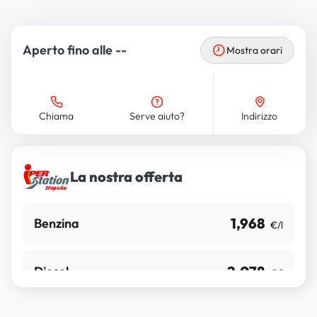
Aperto fino alle --
Mostra orari
Chiama
Serve aiuto?
Indirizzo
La nostra offerta
1,968
Benzina
€/l
2,078
Diesel
€/l