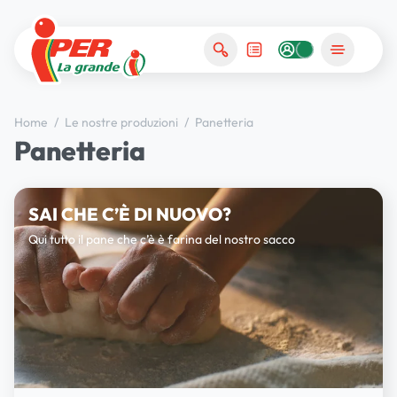
Home
/
Le nostre produzioni
/
Panetteria
Panetteria
SAI CHE C’È DI NUOVO?
Qui tutto il pane che c’è è farina del nostro sacco