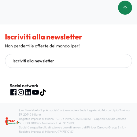
Iscriviti alla newsletter
Non perderti le offerte del mondo Iper!
Iscriviti alla newsletter
Social network
Iper Montebello S.p.A. società unipersonale - Sede Legale: via Marco Ulpio Traiano
57, 20149 Milano
Registro Imprese di Milano - C.F. e P.IVA: 03585750155 - Capitale sociale versato
50.000.000€ - Numero R.E.A. N° 621918
Società soggetta alla direzione e coordinamento di Finiper Canova Group S.r.l. -
Registro Imprese di Milano n. 97471310157