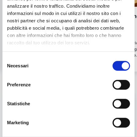
analizzare il nostro traffico. Condividiamo inoltre
informazioni sul modo in cui utilizzi il nostro sito con i
Fresco e biologico
Oltre 30 tipi di pa
nostri partner che si occupano di analisi dei dati web,
Dalla farina di grano tenero,
Oltre a 30 tipi di pane,
pubblicità e social media, i quali potrebbero combinarle
di semola, di grano duro, con
offriamo tanti sfizi salati
con altre informazioni che hai fornito loro o che hanno
farine di mais, riso, segale, e
irresistibili. I nostri prodotti
con tanti semi; produciamo
sono adatti a party e aperitiv
raccolto dal tuo utilizzo dei loro servizi.
anche pane fresco biologico!
dalle farinate alle pizze, dagl
sfiziosi in tantissimi gusti alle
Selezione
torte rustiche.
Necessari
del
consenso
Preferenze
CERCA L'ARANCIONE!
Statistiche
Scopri i nostri prodotti senza glutine, realizzati dai nostri
pasticcieri e panettieri all’interno di un laboratorio dedicato.
Marketing