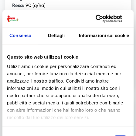
Resa:
90 (q/ha)
Produzione:
Da un vigneto aziendale piantato nel
1967,
allevamento a guyot a 3.500 ceppi/ha
Tipo di terreno:
Composizione calcareo-argillosa,
con pendenze tra il 10% ed il 25%
Consenso
Dettagli
Informazioni sui cookie
Vendemmia:
Manuale in cassetta nella seconda
metà di Settembre
Fermentazione:
Alcolica tradizionale in acciaio a
Questo sito web utilizza i cookie
temperatura controllata, senza aggiunta di solfiti
Utilizziamo i cookie per personalizzare contenuti ed
Affinamento:
In serbatoi di acciaio
annunci, per fornire funzionalità dei social media e per
Fermentazione malolattica:
Si
analizzare il nostro traffico. Condividiamo inoltre
informazioni sul modo in cui utilizzi il nostro sito con i
nostri partner che si occupano di analisi dei dati web,
pubblicità e social media, i quali potrebbero combinarle
Dieci anni di rispetto
con altre informazioni che hai fornito loro o che hanno
raccolto dal tuo utilizzo dei loro servizi.
La storia di questa azienda ruota intorno al
grande e affascinante cascinale del ‘600
da cui
prende il nome. Un susseguirsi di colline, un
Selezione