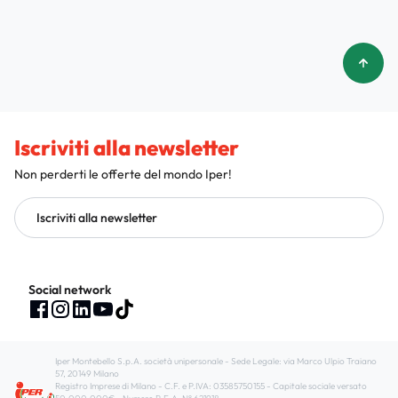
Iscriviti alla newsletter
Non perderti le offerte del mondo Iper!
Iscriviti alla newsletter
Social network
Iper Montebello S.p.A. società unipersonale - Sede Legale: via Marco Ulpio Traiano
57, 20149 Milano
Registro Imprese di Milano - C.F. e P.IVA: 03585750155 - Capitale sociale versato