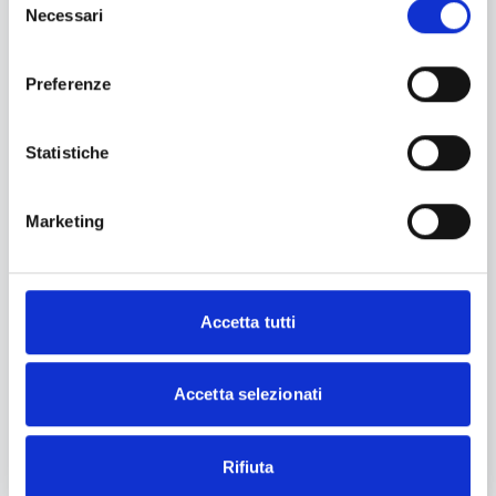
Necessari
paesaggio dolce e incontaminato: proprio alla
del
Travaglina
, negli anni 60, nasce quest’azienda,
consenso
dedicata a una
produzione vinicola attenta e
Preferenze
rispettosa del territorio
.
Una delle prime scelte, all’inizio degli anni ’90, è
Statistiche
stata
l’adesione ai principi dell’agricoltura
integrata:
una politica agricola mirata alla
Marketing
sostenibilità ambientale ha portato all’abolizione
dei diserbanti, alla riduzione delle lavorazioni
agricole in vigna, dei fertilizzanti e dei trattamenti
fitosanitari.
Accetta tutti
Da allora, si sono sempre compiuti passi avanti nel
rispetto del territorio, del vino prodotto, e
Accetta selezionati
naturalmente del consumatore.
“Il buon vino inizia
nel vigneto”:
questo è il motto della
famiglia
Rifiuta
Dacarro
che da 50 anni lavora fianco a fianco, con