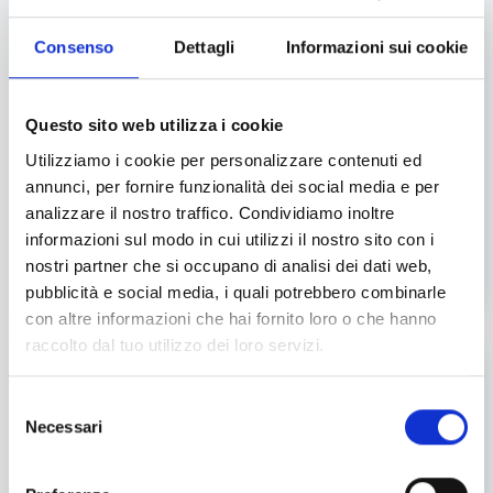
Ingredienti
Consenso
Dettagli
Informazioni sui cookie
Crostini di pane
200 g di Ricotta
Questo sito web utilizza i cookie
200 g di Robiola
Un vasetto di uova di lompo rosse
Utilizziamo i cookie per personalizzare contenuti ed
Un vasetto di uova di lompo nere
annunci, per fornire funzionalità dei social media e per
Un limone
analizzare il nostro traffico. Condividiamo inoltre
Menta
informazioni sul modo in cui utilizzi il nostro sito con i
Aneto fresco
nostri partner che si occupano di analisi dei dati web,
pubblicità e social media, i quali potrebbero combinarle
con altre informazioni che hai fornito loro o che hanno
raccolto dal tuo utilizzo dei loro servizi.
Procedimento
Selezione
Preparate una crema con robiola e ricotta.
Necessari
del
consenso