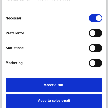
Sfiletta il trancio di salmone pesciugato, quindi tosta
a secco il riso e cuocilo con il brodo di verdure per
Selezione
circa 16 minuti.
Necessari
del
Nel frattempo prendi il basilico fresco e frullalo con
consenso
un filo d’olio evo e una presa di sale.
Preferenze
Quando il riso sarà cotto, mantecalo fuori fuoco con
la burrata e il pesto di basilico.
Taglia il salmone pesciugato, completa il risotto con
Statistiche
i filetti di salmone, ciuffi di burrata, basilico …et voilà
la bontà!
Marketing
Accetta tutti
Accetta selezionati