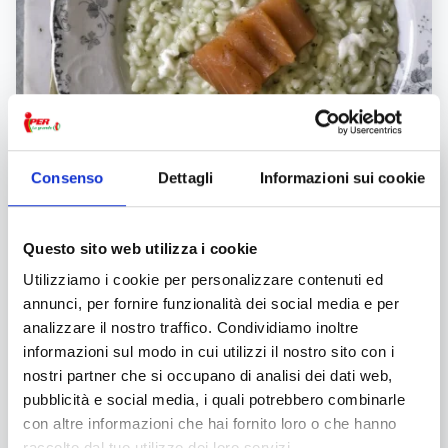
Consenso
Dettagli
Informazioni sui cookie
Risotto al basilico con SALMONE
PESCIUGATO e burrata'
Questo sito web utilizza i cookie
Ingredienti:
320 g. di riso Vialone Nano 150 g. di
Salmone
Utilizziamo i cookie per personalizzare contenuti ed
“pesciugato”
annunci, per fornire funzionalità dei social media e per
1 burrata
analizzare il nostro traffico. Condividiamo inoltre
Basilico q.b
informazioni sul modo in cui utilizzi il nostro sito con i
Olio evo
nostri partner che si occupano di analisi dei dati web,
Sale q.b.
pubblicità e social media, i quali potrebbero combinarle
1 litro di brodo vegetale
con altre informazioni che hai fornito loro o che hanno
Procedimento
raccolto dal tuo utilizzo dei loro servizi.