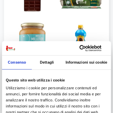
Consenso
Dettagli
Informazioni sui cookie
1
Iniziate la preparazione del plumcake con
Questo sito web utilizza i cookie
cioccolato tritato e strati crema cookies montando
Utilizziamo i cookie per personalizzare contenuti ed
le uova con lo zucchero e i semini estratti da mezza
annunci, per fornire funzionalità dei social media e per
bacca di vaniglia, fino a ottenere un composto
analizzare il nostro traffico. Condividiamo inoltre
spumoso. Unite di seguito il miele, lo yogurt, la
informazioni sul modo in cui utilizzi il nostro sito con i
panna e un pizzico di sale. Lavorate bene e unite per
nostri partner che si occupano di analisi dei dati web,