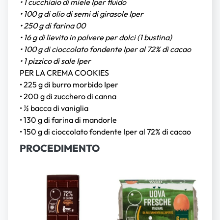
• 1 cucchiaio di miele Iper fluido
• 100 g di olio di semi di girasole Iper
• 250 g di farina 00
• 16 g di lievito in polvere per dolci (1 bustina)
• 100 g di cioccolato fondente Iper al 72% di cacao
• 1 pizzico di sale Iper
PER LA CREMA COOKIES
• 225 g di burro morbido Iper
• 200 g di zucchero di canna
• ½ bacca di vaniglia
• 130 g di farina di mandorle
• 150 g di cioccolato fondente Iper al 72% di cacao
PROCEDIMENTO