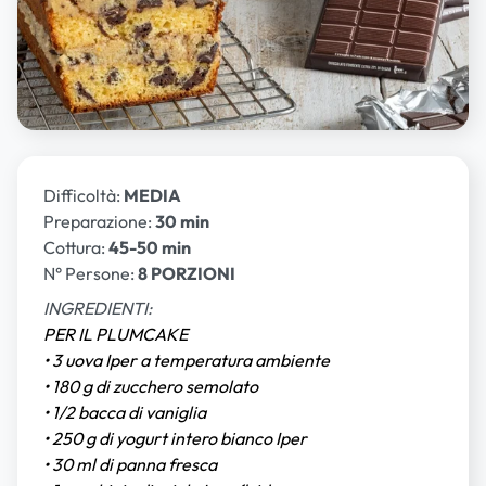
Difficoltà:
MEDIA
Preparazione:
30 min
Cottura:
45-50 min
N° Persone:
8 PORZIONI
INGREDIENTI:
PER IL PLUMCAKE
• 3 uova Iper a temperatura ambiente
• 180 g di zucchero semolato
• 1/2 bacca di vaniglia
• 250 g di yogurt intero bianco Iper
• 30 ml di panna fresca