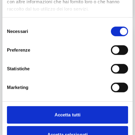
con altre informazioni che hai fornito loro o che hanno
raccolto dal tuo utilizzo dei loro servizi.
Selezione
Necessari
del
E ora veniamo alla parte più dolce:
Cuor di
consenso
cioccolato
è ideata e preparata dai nostri esperti
Preferenze
pasticcieri e contiene gli ingredienti selezionati
garantiti da Iper. Realizzata con
burro Soresina,
cioccolato fondente, un mix di farina di mandorle,
Statistiche
farina per frolla e granella di nocciole
. Ricoperta
da una
ganache al cioccolato fondente e pasta di
Marketing
nocciola
, è decorata con una spolverata di cacao in
polvere, stelle di pasta frolla e ribes rosso.
Che altro aggiungere?
È il dolce perfetto da offrire agli ospiti durante
Accetta tutti
pranzi o cene festive, ma anche da portare in
omaggio: oltre a rispecchiare in tutto lo spirito
altruista e generoso del Natale ed essere bellissima
Accetta selezionati