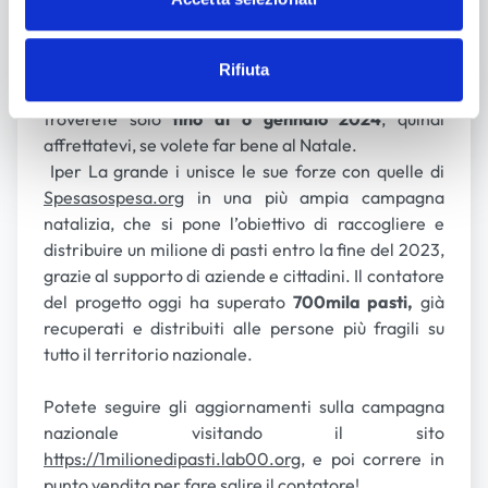
da vedere, è talmente buona che ne correrete a
comprare ancora!
A differenza delle altre produzioni
Iper La grande i
Rifiuta
però,
Cuor di cioccolato è un’edizione limitata
: la
troverete solo
fino al 6 gennaio 2024
, quindi
affrettatevi, se volete far bene al Natale.
Iper La grande i unisce le sue forze con quelle di
Spesasospesa.org
in una più ampia campagna
natalizia, che si pone l’obiettivo di raccogliere e
distribuire un milione di pasti entro la fine del 2023,
grazie al supporto di aziende e cittadini. Il contatore
del progetto oggi ha superato
700mila pasti,
già
recuperati e distribuiti alle persone più fragili su
tutto il territorio nazionale.
Potete seguire gli aggiornamenti sulla campagna
nazionale visitando il sito
https://1milionedipasti.lab00.org
, e poi correre in
punto vendita per fare salire il contatore!