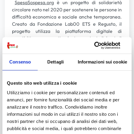
SpesaSospesa.org
è un progetto di solidarietà
circolare nato nel 2020 per sostenere le persone in
difficoltà economica e sociale anche temporanea.
Creato da Fondazione Lab00 ETS e Regusto, il
progetto utilizza la piattaforma digitale di
quest’ultimo per gestire le transazioni di beni di
prima necessità tra aziende e realtà locali che si
occupano della gestione logistica al fine di garantire
la massima trasparenza e tracciabilità.
Consenso
Dettagli
Informazioni sui cookie
Questo sito web utilizza i cookie
Utilizziamo i cookie per personalizzare contenuti ed
annunci, per fornire funzionalità dei social media e per
analizzare il nostro traffico. Condividiamo inoltre
informazioni sul modo in cui utilizzi il nostro sito con i
nostri partner che si occupano di analisi dei dati web,
pubblicità e social media, i quali potrebbero combinarle