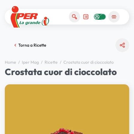
Torna a Ricette
Home
/
Iper Mag
/
Ricette
/
Crostata cuor di cioccolato
Crostata cuor di cioccolato