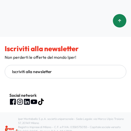
Iscriviti alla newsletter
Non perderti le offerte del mondo Iper!
Iscriviti alla newsletter
Social network
Iper Montebello S.p.A. società unipersonale - Sede Legale: via Marco Ulpio Traiano
57, 20149 Milano
Registro Imprese di Milano - C.F. e P.IVA: 03585750155 - Capitale sociale versato