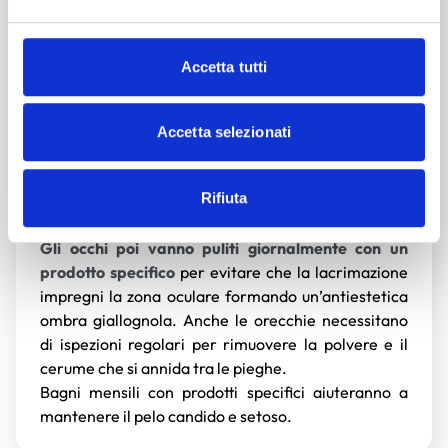
Le cure
Inutile negarlo: il maltese
è un cane impegnativo
che necessita di cure intensive
, soprattutto per ciò
Accetta tutti
che concerne il mantenimento della sua candida
pelliccia. Non solo spazzolate quotidiane per
evitare che il lungo mantello si annodi, ma anche
Accetta selezionati
ispezioni al rientro dalle passeggiate per liberarlo
da foglie, rametti, carta e tutto ciò che possa essere
Rifiuta
rimasto impigliato nel pelo.
Gli occhi poi vanno puliti giornalmente con un
prodotto specifico
per evitare che la lacrimazione
impregni la zona oculare formando un’antiestetica
ombra giallognola. Anche le orecchie necessitano
di ispezioni regolari per rimuovere la polvere e il
cerume che si annida tra le pieghe.
Bagni mensili con prodotti specifici aiuteranno a
mantenere il pelo candido e setoso.