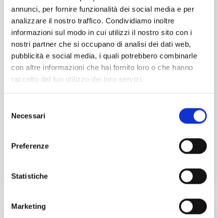
Il carattere
annunci, per fornire funzionalità dei social media e per
Il maltese è un cane intelligente, vivace e
analizzare il nostro traffico. Condividiamo inoltre
affettuoso.
Nonostante la piccola taglia
è molto
informazioni sul modo in cui utilizzi il nostro sito con i
coraggioso e intraprendente.
Orgoglioso,
nostri partner che si occupano di analisi dei dati web,
caparbio e piuttosto permaloso
non accetta di buon
pubblicità e social media, i quali potrebbero combinarle
grado le punizioni,
arrivando addirittura a
con altre informazioni che hai fornito loro o che hanno
ringhiare al compagno umano se ritiene ingiusto il
raccolto dal tuo utilizzo dei loro servizi.
richiamo.
Sempre allegro e gioioso anche in età
adulta, caratterialmente il maltese è adatto a
Selezione
tutti:
non esistono limiti di età, dai bambini agli
Necessari
del
anziani. Vive senza problemi in appartamento ma
consenso
data la sua “verve” instancabile, necessita di
movimento e di passeggiate quotidiane, nonché di
Preferenze
coccole e attenzioni da parte della famiglia
adottiva.
Statistiche
Marketing