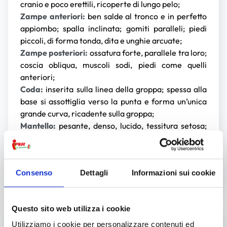
cranio e poco erettili, ricoperte di lungo pelo;
Zampe anteriori:
ben salde al tronco e in perfetto
appiombo; spalla inclinata; gomiti paralleli; piedi
piccoli, di forma tonda, dita e unghie arcuate;
Zampe posteriori:
ossatura forte, parallele tra loro;
coscia obliqua, muscoli sodi, piedi come quelli
anteriori;
Coda:
inserita sulla linea della groppa; spessa alla
base si assottiglia verso la punta e forma un’unica
grande curva, ricadente sulla groppa;
Mantello:
pesante, denso, lucido, tessitura setosa;
diritto, lungo su tutto il corpo; privo di sottopelo; sulla
coda i peli ricadono su un lato del tronco;
Colori:
bianco puro, senza macchie; tollerata una
Consenso
Dettagli
Informazioni sui cookie
leggera sfumatura avorio pallido.
Questo sito web utilizza i cookie
Utilizziamo i cookie per personalizzare contenuti ed