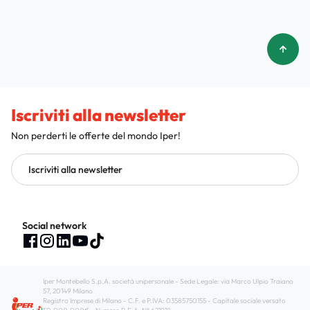
Iscriviti alla newsletter
Non perderti le offerte del mondo Iper!
Iscriviti alla newsletter
Social network
Iper Montebello S.p.A. società unipersonale - Sede Legale: via Marco Ulpio Traiano
57, 20149 Milano
Registro Imprese di Milano - C.F. e P.IVA: 03585750155 - Capitale sociale versato