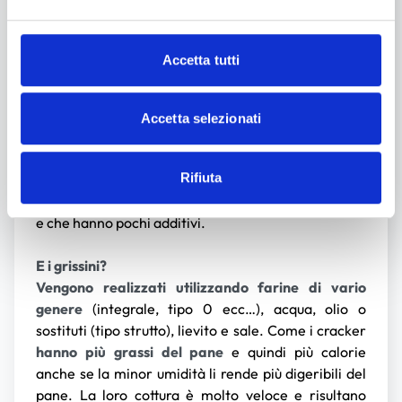
Per l’impasto viene generalmente utilizzata una
farina povera di glutine
a cui viene aggiunto acqua
olio o sostituti (tipo strutto) e lievito, oltre ad altri
Accetta tutti
eventuali ingredienti (rosmarino, aromi ecc…). La
qualità della farina determina la bontà della
sfoglia. I crackers vengono cotti in tempi molto
Accetta selezionati
brevi, un paio di minuti, raffreddati e subito
confezionati così da garantire la fragranza a chi
Rifiuta
dovrà consumarli. Un consiglio: quando leggete
l’etichetta, preferite quelli realizzati con olio d’oliva
e che hanno pochi additivi.
E i grissini?
Vengono realizzati utilizzando farine di vario
genere
(integrale, tipo 0 ecc…), acqua, olio o
sostituti (tipo strutto), lievito e sale. Come i cracker
hanno più grassi del pane
e quindi più calorie
anche se la minor umidità li rende più digeribili del
pane. La loro cottura è molto veloce e risultano