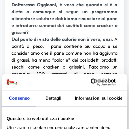
Dottoressa Oggionni, è vero che quando si è a
dieta o comunque si segue un programma
alimentare salutare dobbiamo rinunciare al pane
e introdurre semmai dei sostituti come cracker o
grissini?
Dal punto di vista delle calorie non è vero, anzi.
A
parità di peso, il pane contiene più acqua e se
consideriamo che il pane comune non ha aggiunta
di grassi, ha meno “calorie” dei cosiddetti prodotti
secchi come cracker o grissini. Facciamo un
esempio: 100 grammi di pane comune
corrispondono a 270 Kcal, integrale 224Kcal, 100
grammi di cracker a 428 Kcal e 100 grammi di
grissini a 431 Kcal.
Consenso
Dettagli
Informazioni sui cookie
Quindi. Se guardiamo le tabelle, i sostituti
ingrassano più del pane!
Questo sito web utilizza i cookie
Sì, ma attenzione. Perché con il pane ci vuole poco
Utilizziamo i cookie per personalizzare contenuti ed