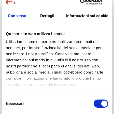
ingerite.
E se non abbiamo giochi di società per bambini in
Consenso
Dettagli
Informazioni sui cookie
casa? Nessun problema! È possibile creare
dei
giochi da tavolo fai da te per bambini
. Il più
celebre, lo sapete meglio di noi, è
Nomi Cose Città
.
Questo sito web utilizza i cookie
Per organizzare un match all’ultima lettera, bastano
Utilizziamo i cookie per personalizzare contenuti ed
carta e penna. E la scelta delle categorie da
annunci, per fornire funzionalità dei social media e per
inserire è già di per sé un gioco.
analizzare il nostro traffico. Condividiamo inoltre
informazioni sul modo in cui utilizzi il nostro sito con i
Naturalmente, ogni età fa storia per se: quello che
nostri partner che si occupano di analisi dei dati web,
potrebbe divertire i più piccoli, potrebbe annoiare
pubblicità e social media, i quali potrebbero combinarle
tremendamente gli adolescenti, ecco quindi
con altre informazioni che hai fornito loro o che hanno
qualche idea di giochi da fare in casa per bambini in
raccolto dal tuo utilizzo dei loro servizi.
base alle età.
Selezione
Necessari
del
consenso