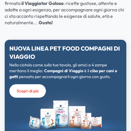
PREFERITO
firmata
il Viaggiator Goloso
: ricette gustose, attente e
adatte a ogni esigenza, per accompagnare ogni giorno chi
Scopri Compagni di Viaggio, il cibo per cani e gatti
ci sta accanto rispettando le esigenze di salute, età e
pensato per accompagnarli ogni giorno, con gusto
naturalmente...
Gusto!
NUOVA LINEA PET FOOD COMPAGNI DI
VIAGGIO
Nella ciotola come sulla tua tavola, gli amici a 4 zampe
meritano il meglio:
Compagni di Viaggio
è il
cibo per cani e
gatti
pensato per accompagnarli ogni giorno con gusto.
Scopri di più