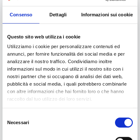
Scopri di più
Consenso
Dettagli
Informazioni sui cookie
Questo sito web utilizza i cookie
Utilizziamo i cookie per personalizzare contenuti ed
annunci, per fornire funzionalità dei social media e per
analizzare il nostro traffico. Condividiamo inoltre
informazioni sul modo in cui utilizzi il nostro sito con i
nostri partner che si occupano di analisi dei dati web,
pubblicità e social media, i quali potrebbero combinarle
LINEA GATTO
con altre informazioni che hai fornito loro o che hanno
raccolto dal tuo utilizzo dei loro servizi.
I prodotti della linea di cibo secco e umido per gatti Compagni
di Viaggio hanno formulazioni grain free e per gatti
sterilizzati.
Selezione
Necessari
del
Scopri di più
consenso