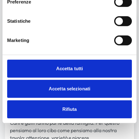
Preferenze
I nostri valori
Statistiche
Marketing
Accetta tutti
Accetta selezionati
Rifiuta
Come mangeresti tu
Cani e gatti fanno parte della famiglia. Per questo
pensiamo al loro cibo come pensiamo alla nostra
tavola: attenzione, varietà e piacere.