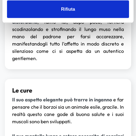
disponibile verso la famiglia adottiva
, ma talvolta
desidera stare da solo:
il padrone ideale deve
Rifiuta
imparare a
rispettare questi momenti e a
non
disturbarlo
, tanto lui, dopo poco, tornerà
scodinzolando e strofinando il lungo muso nella
mano del padrone per farsi accarezzare,
manifestandogli tutto l’affetto in modo discreto e
silenzioso come ci si aspetta da un autentico
gentlemen.
Le cure
Il suo aspetto elegante può trarre in inganno
e far
pensare che il borzoi sia un animale esile, gracile. In
realtà questo cane gode di buona salute e i suoi
muscoli sono ben sviluppati.