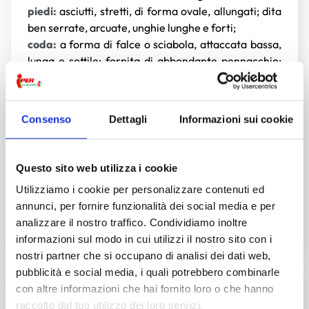
piedi:
asciutti, stretti, di forma ovale, allungati; dita
ben serrate, arcuate, unghie lunghe e forti;
coda:
a forma di falce o sciabola, attaccata bassa,
lunga e sottile; fornita di abbondante pennacchio;
quando il cane è a riposo cade verso il basso;
quando è in azione è rialzata, non deve però
passare il livello del dorso;
Consenso
Dettagli
Informazioni sui cookie
mantello
: pelo soffice, serico, morbido, ondulato o
che forma riccioli; su testa, orecchie e arti il pelo è
satinato, corto, ben adagiato; sul corpo il pelo è
Questo sito web utilizza i cookie
abbastanza lungo e ondulato;
Utilizziamo i cookie per personalizzare contenuti ed
colori:
tutti i colori sono accettati, uniformi o
annunci, per fornire funzionalità dei social media e per
pezzati, tranne qualsiasi combinazione che
analizzare il nostro traffico. Condividiamo inoltre
comporti il blu, il marrone e tutti i derivati;
informazioni sul modo in cui utilizzi il nostro sito con i
nostri partner che si occupano di analisi dei dati web,
pubblicità e social media, i quali potrebbero combinarle
con altre informazioni che hai fornito loro o che hanno
Il carattere
raccolto dal tuo utilizzo dei loro servizi.