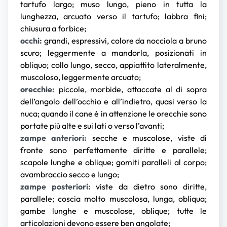
tartufo largo; muso lungo, pieno in tutta la
lunghezza, arcuato verso il tartufo; labbra fini;
chiusura a forbice;
occhi:
grandi, espressivi, colore da nocciola a bruno
scuro; leggermente a mandorla, posizionati in
obliquo; collo lungo, secco, appiattito lateralmente,
muscoloso, leggermente arcuato;
orecchie:
piccole, morbide, attaccate al di sopra
dell’angolo dell’occhio e all’indietro, quasi verso la
nuca; quando il cane è in attenzione le orecchie sono
portate più alte e sui lati o verso l’avanti;
zampe anteriori:
secche e muscolose, viste di
fronte sono perfettamente diritte e parallele;
scapole lunghe e oblique; gomiti paralleli al corpo;
avambraccio secco e lungo;
zampe posteriori:
viste da dietro sono diritte,
parallele; coscia molto muscolosa, lunga, obliqua;
gambe lunghe e muscolose, oblique; tutte le
articolazioni devono essere ben angolate;