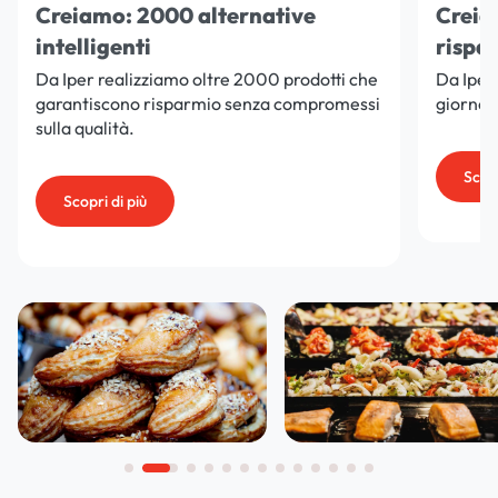
Creiamo: 2000 alternative
Creia
intelligenti
rispa
Da Iper realizziamo oltre 2000 prodotti che
Da Iper
garantiscono risparmio senza compromessi
giorno,
sulla qualità.
Scopr
Scopri di più