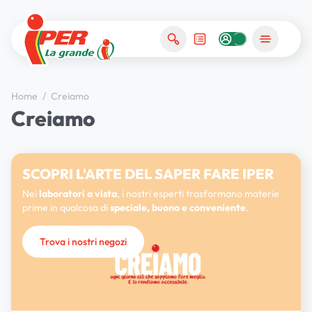
Home
/
Creiamo
Creiamo
SCOPRI L'ARTE DEL SAPER FARE IPER
Nei
laboratori a vista
, i nostri esperti trasformano materie
prime in qualcosa di
speciale, buono e conveniente
.
Trova i nostri negozi