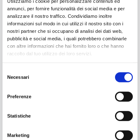
Utilizziamo i cookie per personalizzare contenuti ed
annunci, per fornire funzionalità dei social media e per
analizzare il nostro traffico. Condividiamo inoltre
informazioni sul modo in cui utilizzi il nostro sito con i
nostri partner che si occupano di analisi dei dati web,
pubblicità e social media, i quali potrebbero combinarle
con altre informazioni che hai fornito loro o che hanno
raccolto dal tuo utilizzo dei loro servizi.
Selezione
Necessari
del
consenso
Creiamo: emozioni floreali
Creia
intell
Preferenze
Da Iper realizziamo bouquet di fiori freschi,
per regalare gioia e colore, ogni giorno.
Da Iper
garanti
Statistiche
sulla qu
Scopri di più
Marketing